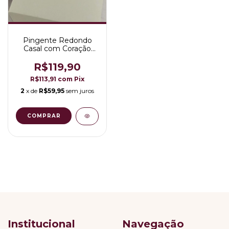
Pingente Redondo
Casal com Coração
Cravejado Azul/Rosa
Folheado a Ouro 18K
R$119,90
R$113,91
com
Pix
2
x de
R$59,95
sem juros
COMPRAR
Institucional
Navegação