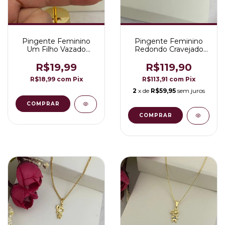
Pingente Feminino
Pingente Feminino
Um Filho Vazado
Redondo Cravejado
Folheado a Ouro 18K
Rosa/Azul Filhos Casal
Folheado a Ouro 18K
R$19,99
R$119,90
R$18,99
com
Pix
R$113,91
com
Pix
2
x de
R$59,95
sem juros
COMPRAR
COMPRAR