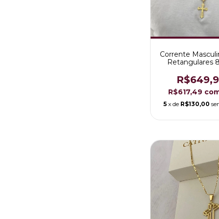
Corrente Masculi
Retangulares
Folheada a Our
R$649,
R$617,49
co
5
x de
R$130,00
se