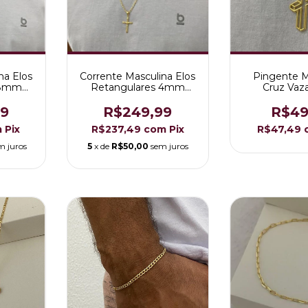
na Elos
Corrente Masculina Elos
Pingente M
 8mm
Retangulares 4mm
Cruz Vaz
o 18K
Folheada a Ouro 18K
Folheado a
99
R$249,99
R$49
m
Pix
R$237,49
com
Pix
R$47,49
m juros
5
x de
R$50,00
sem juros