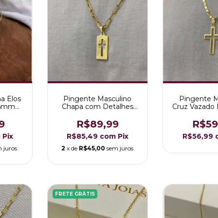
na Elos
Pingente Masculino
Pingente M
 6mm
Chapa com Detalhes
Cruz Vazado 
o 18K
Laterais e Cruz Vazada
Ouro 
Folheado a Ouro 18K
9
R$89,99
R$59
m
Pix
R$85,49
com
Pix
R$56,99
 juros
2
x de
R$45,00
sem juros
FRETE GRÁTIS