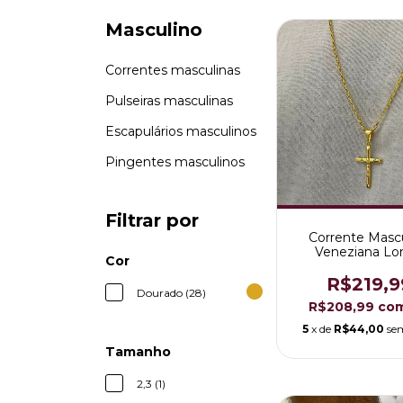
Masculino
Correntes masculinas
Pulseiras masculinas
Escapulários masculinos
Pingentes masculinos
Filtrar por
Corrente Masc
Veneziana Lo
Cor
Folheada a Our
R$219,9
Dourado (28)
R$208,99
co
5
x de
R$44,00
se
Tamanho
2,3 (1)