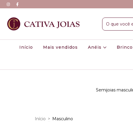
Início
Mais vendidos
Anéis
Brinc
Semijoias masculi
Início
>
Masculino