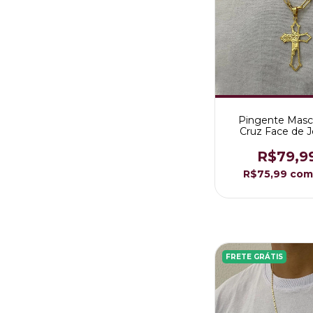
Pingente Masc
Cruz Face de 
Diamantada Folh
Ouro 18K
R$79,9
R$75,99
com
FRETE GRÁTIS