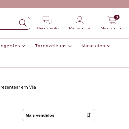
0
Atendimento
Minha conta
Meu carrinho
ingentes
Tornozeleiras
Masculino
presentear em Vila