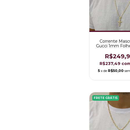
Corrente Masc
Gucci 1mm Folh
Ouro 18K
R$249,
R$237,49
co
5
x de
R$50,00
sem
FRETE GRÁTIS