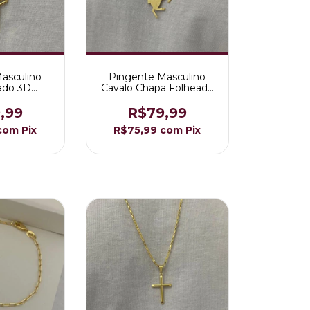
asculino
Pingente Masculino
ado 3D
Cavalo Chapa Folheado
 Ouro 18K
a Ouro 18K
,99
R$79,99
com
Pix
R$75,99
com
Pix