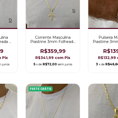
ulina
Corrente Masculina
Pulseira M
eada a
Piastrine 3mm Folheada
Piastrine 3m
a Ouro 18K
a Ouro
99
R$359,99
R$13
m
Pix
R$341,99
com
Pix
R$132,99
 juros
5
x de
R$72,00
sem juros
3
x de
R$46,6
FRETE GRÁTIS