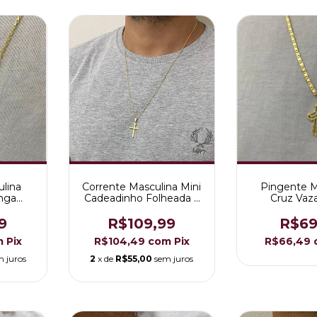
ulina
Corrente Masculina Mini
Pingente M
nga
Cadeadinho Folheada a
Cruz Vaz
o 18K
Ouro 18K
Diamantada 
Ouro 
9
R$109,99
R$69
m
Pix
R$104,49
com
Pix
R$66,49
m juros
2
x de
R$55,00
sem juros