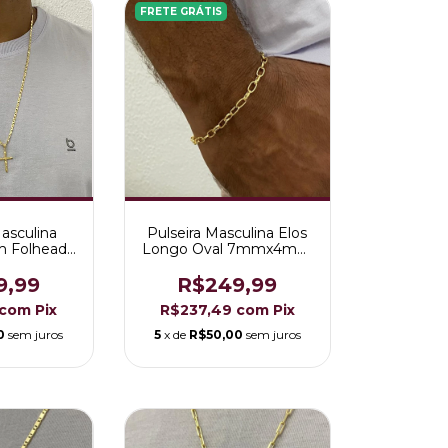
FRETE GRÁTIS
asculina
Pulseira Masculina Elos
m Folheada
Longo Oval 7mmx4mm
o 18K
Folheada a Ouro 18K
9,99
R$249,99
com
Pix
R$237,49
com
Pix
0
sem juros
5
x de
R$50,00
sem juros