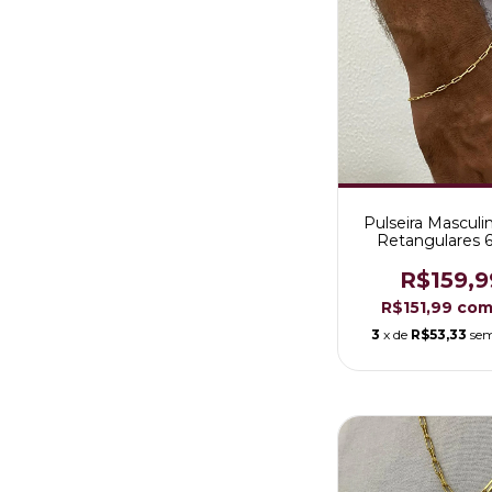
Pulseira Masculi
Retangulares
Folheada a Our
R$159,9
R$151,99
co
3
x de
R$53,33
sem