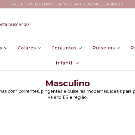
FRETE GRÁTIS ESTADO ESPÍRITO SANTO ACIMA DE R$189,90
os
Colares
Conjuntos
Pulseiras
P
Infantil
Masculino
nas com correntes, pingentes e pulseiras modernas, ideais para 
Valério ES e região.