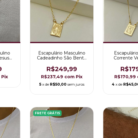
ulino
Escapulário Masculino
Escapulári
Jesus
Cadeadinho São Bento
Corrente V
eado a
Folheado a Ouro 18K
Nossa Sen
Carmo Folhe
9
R$249,99
R$17
18
Pix
R$237,49
com
Pix
R$170,99
5
x de
R$50,00
sem juros
4
x de
R$45,0
FRETE GRÁTIS