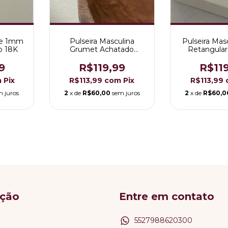
ine 1mm
Pulseira Masculina
Pulseira Mas
o 18K
Grumet Achatado
Retangula
Folheada a Ouro 18K
Folheada a
9
R$119,99
R$11
m
Pix
R$113,99
com
Pix
R$113,99
m juros
2
x de
R$60,00
sem juros
2
x de
R$60,0
ção
Entre em contato
5527988620300