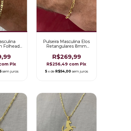
asculina
Pulseira Masculina Elos
m Folheada
Retangulares 8mm
 18K
Folheada a Ouro 18K
9,99
R$269,99
com
Pix
R$256,49
com
Pix
6
sem juros
5
x de
R$54,00
sem juros