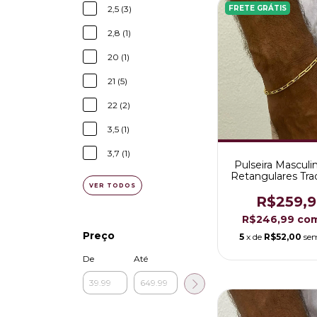
FRETE GRÁTIS
2,5 (3)
2,8 (1)
20 (1)
21 (5)
22 (2)
3,5 (1)
3,7 (1)
Pulseira Masculi
Retangulares Trad
8mm Folheada 
VER TODOS
18K
R$259,9
R$246,99
co
Preço
5
x de
R$52,00
sem
De
Até