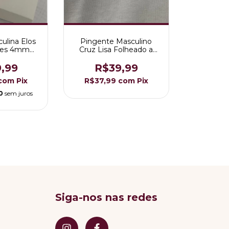
culina Elos
Pingente Masculino
res 4mm
Cruz Lisa Folheado a
 Ouro 18K
Ouro 18K
9,99
R$39,99
com
Pix
R$37,99
com
Pix
0
sem juros
Siga-nos nas redes