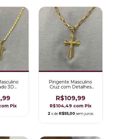
asculino
Pingente Masculino
ado 3D
Cruz com Detalhes
Folheado a
Folheado a Ouro 18K
18K
,99
R$109,99
com
Pix
R$104,49
com
Pix
2
x de
R$55,00
sem juros