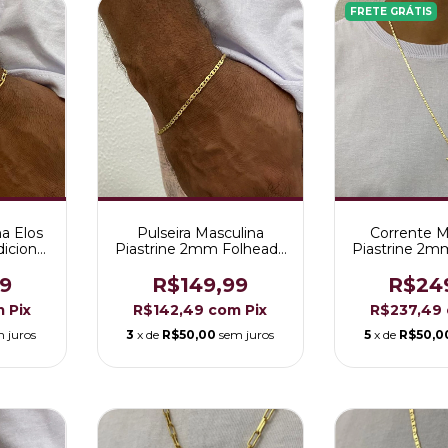
FRETE GRÁTIS
na Elos
Pulseira Masculina
Corrente M
icional
Piastrine 2mm Folheada
Piastrine 2m
a Ouro
a Ouro 18K
em Our
9
R$149,99
R$24
m
Pix
R$142,49
com
Pix
R$237,49
 juros
3
x de
R$50,00
sem juros
5
x de
R$50,0