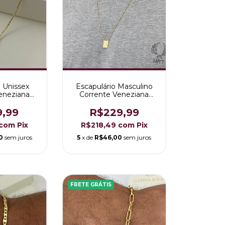
o Unissex
Escapulário Masculino
eneziana
Corrente Veneziana
hora do
Nossa Senhora do
ado a Ouro
Carmo Folheado a Ouro
9,99
R$229,99
K
18K
com
Pix
R$218,49
com
Pix
0
sem juros
5
x de
R$46,00
sem juros
FRETE GRÁTIS