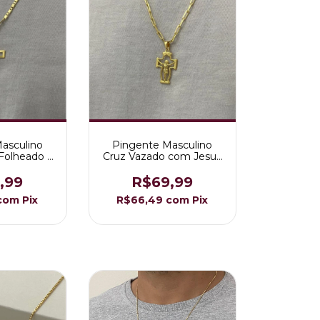
asculino
Pingente Masculino
Folheado a
Cruz Vazado com Jesus
18K
Folheado a Ouro 18K
,99
R$69,99
com
Pix
R$66,49
com
Pix