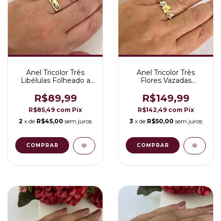
Anel Tricolor Três
Anel Tricolor Três
Libélulas Folheado a
Flores Vazadas
Ouro 18K
Folheado a Ouro 18K
R$89,99
R$149,99
R$85,49
com
Pix
R$142,49
com
Pix
2
x de
R$45,00
sem juros
3
x de
R$50,00
sem juros
COMPRAR
COMPRAR