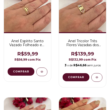
Anel Espírito Santo
Anel Tricolor Três
Vazado Folheado em
Flores Vazadas dos
Ouro 18K
Lados Folheado a
Ouro 18K
R$59,99
R$139,99
R$56,99
com
Pix
R$132,99
com
Pix
3
x de
R$46,66
sem juros
COMPRAR
COMPRAR