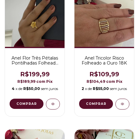
Anel Flor Três Pétalas
Anel Tricolor Risco
Pontilhadas Folheado
Folheado a Ouro 18K
a Ouro 18K
R$199,99
R$109,99
R$189,99
com
Pix
R$104,49
com
Pix
4
x de
R$50,00
sem juros
2
x de
R$55,00
sem juros
COMPRAR
COMPRAR