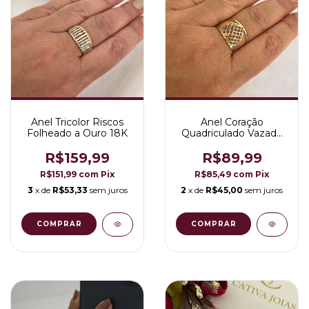
Anel Tricolor Riscos
Anel Coração
Folheado a Ouro 18K
Quadriculado Vazado
Tricolor Folheado a
Ouro 18K
R$159,99
R$89,99
R$151,99
com
Pix
R$85,49
com
Pix
3
x de
R$53,33
sem juros
2
x de
R$45,00
sem juros
COMPRAR
COMPRAR