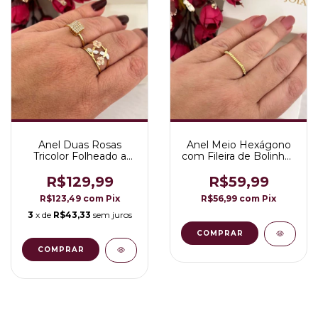
Anel Duas Rosas
Anel Meio Hexágono
Tricolor Folheado a
com Fileira de Bolinhas
Ouro 18K
Folheado a Ouro 18K
R$129,99
R$59,99
R$123,49
com
Pix
R$56,99
com
Pix
3
x de
R$43,33
sem juros
COMPRAR
COMPRAR