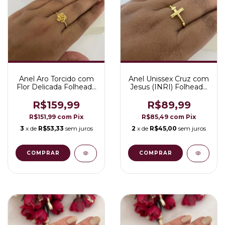
Anel Aro Torcido com
Anel Unissex Cruz com
Flor Delicada Folheado
Jesus (INRI) Folheado
a Ouro 18K
a Ouro 18K
R$159,99
R$89,99
R$151,99
com
Pix
R$85,49
com
Pix
3
x de
R$53,33
sem juros
2
x de
R$45,00
sem juros
COMPRAR
COMPRAR