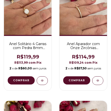
Anel Solitário 4 Garras
Anel Aparador com
com Pedra 8mm
Onze Zircônias
Folheado a Ouro 18K
Folheado em Ouro
18K
R$119,99
R$114,99
R$113,99
com
Pix
R$109,24
com
Pix
2
x de
R$60,00
sem juros
2
x de
R$57,50
sem juros
COMPRAR
COMPRAR