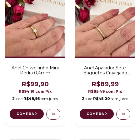
Anel Chuveirinho Mini
Anel Aparador Sete
Pedra 0,4mm
Baguetes Cravejado
Folheado a Ouro 18K
Folheado a Ouro 18K
R$99,90
R$89,99
R$94,91
com
Pix
R$85,49
com
Pix
2
x de
R$49,95
sem juros
2
x de
R$45,00
sem juros
COMPRAR
COMPRAR