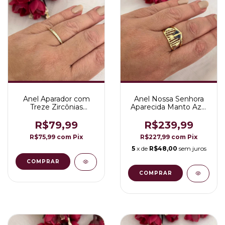
Anel Aparador com
Anel Nossa Senhora
Treze Zircônias
Aparecida Manto Azul
Quadradas Folheado
Cravejado Folheado
em Ouro 18K
em Ouro 18K
R$79,99
R$239,99
R$75,99
com
Pix
R$227,99
com
Pix
5
x de
R$48,00
sem juros
COMPRAR
COMPRAR