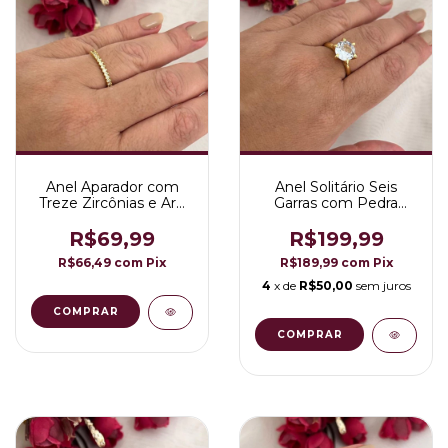
Anel Aparador com
Anel Solitário Seis
Treze Zircônias e Aro
Garras com Pedra
Torcido Folheado em
10mm Folheado em
Ouro 18K
Ouro 18K
R$69,99
R$199,99
R$66,49
com
Pix
R$189,99
com
Pix
4
x de
R$50,00
sem juros
COMPRAR
COMPRAR