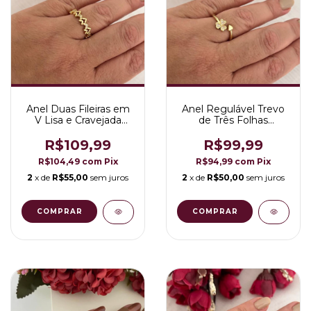
Anel Duas Fileiras em
Anel Regulável Trevo
V Lisa e Cravejada
de Três Folhas
Folheado a Ouro 18K
Cravejado com
Coração na Ponta
R$109,99
R$99,99
Folheado a Ouro 18K
R$104,49
com
Pix
R$94,99
com
Pix
2
x de
R$55,00
sem juros
2
x de
R$50,00
sem juros
COMPRAR
COMPRAR