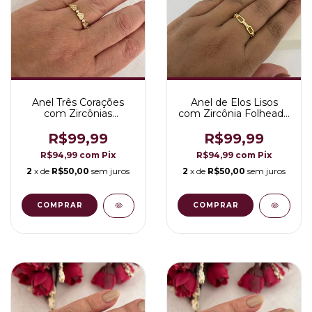
Anel Três Corações
Anel de Elos Lisos
com Zircônias
com Zircônia Folheado
Cravejadas Folheado a
a Ouro 18K
Ouro 18K
R$99,99
R$99,99
R$94,99
com
Pix
R$94,99
com
Pix
2
x de
R$50,00
sem juros
2
x de
R$50,00
sem juros
COMPRAR
COMPRAR