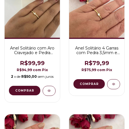
Anel Solitário com Aro
Anel Solitário 4 Garras
Cravejado e Pedra
com Pedra 3,5mm e
Cravejada Folheado a
Aro Pontilhado
Ouro 18K
Folheado a Ouro 18K
R$99,99
R$79,99
R$94,99
com
Pix
R$75,99
com
Pix
2
x de
R$50,00
sem juros
COMPRAR
COMPRAR