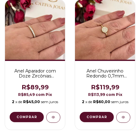
Anel Aparador com
Anel Chuveirinho
Doze Zircônias
Redondo 0,7mm
Cravejadas Folheado a
Folheado a Ouro 18K
Ouro 18K
R$89,99
R$119,99
R$85,49
com
Pix
R$113,99
com
Pix
2
x de
R$45,00
sem juros
2
x de
R$60,00
sem juros
COMPRAR
COMPRAR