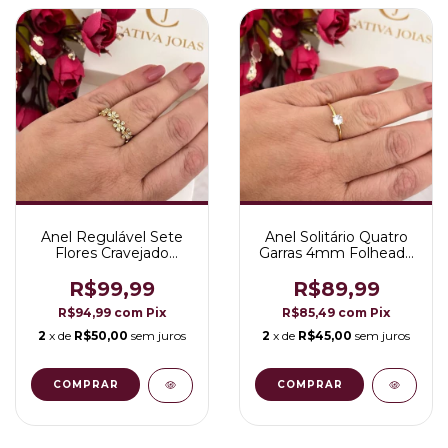
Anel Regulável Sete
Anel Solitário Quatro
Flores Cravejado
Garras 4mm Folheado
Folheado a Ouro 18K
a Ouro 18K
R$99,99
R$89,99
R$94,99
com
Pix
R$85,49
com
Pix
2
x de
R$50,00
sem juros
2
x de
R$45,00
sem juros
COMPRAR
COMPRAR